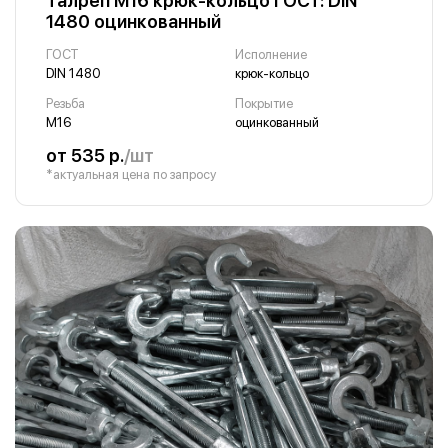
Талреп М16 крюк-кольцо ГОСТ: DIN
1480 оцинкованный
ГОСТ
Исполнение
DIN 1480
крюк-кольцо
Резьба
Покрытие
М16
оцинкованный
от 535 р.
/шт
*актуальная цена по запросу