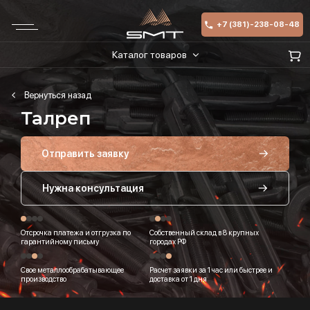
+7 (381)-238-08-48
Каталог товаров
Талреп
Отправить заявку
Нужна консультация
Отсрочка платежа и отгрузка по
Собственный склад в 8 крупных
гарантийному письму
городах РФ
Свое металлообрабатывающее
Расчет заявки за 1 час или быстрее и
производство
доставка от 1 дня