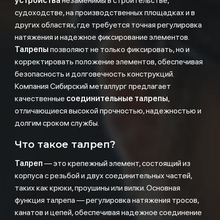
устройства
незаменимы в строительстве,
судоходстве, на производственных площадках и в
других областях, где требуется точная регулировка
натяжения и надежное фиксирование элементов.
Талрепы
позволяют не только фиксировать, но и
корректировать положение элементов, обеспечивая
безопасность и долговечность конструкций.
Компания Сибирский металлург предлагает
качественные
соединительные талрепы
,
отличающиеся высокой прочностью, надежностью и
долгим сроком службы.
Что такое талреп?
Талреп
— это крепежный элемент, состоящий из
корпуса с резьбой и двух соединительных частей,
таких как крюки, проушины или вилки. Основная
функция талрепа — регулировка натяжения тросов,
канатов и цепей, обеспечивая надежное соединение