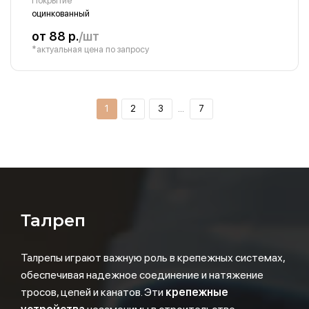
Покрытие
оцинкованный
от 88 р.
/шт
*актуальная цена по запросу
1
2
3
…
7
Талреп
Талрепы играют важную роль в крепежных системах,
обеспечивая надежное соединение и натяжение
тросов, цепей и канатов. Эти
крепежные