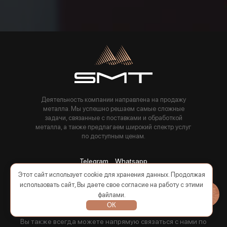
Деятельность компании направлена на продажу
металла. Мы успешно решаем самые сложные
задачи, связанные с поставками и обработкой
металла, а также предлагаем широкий спектр услуг
по доступным ценам.
Telegram
Whatsapp
Этот сайт использует cookie для хранения данных. Продолжая
По всем вопросам и предложениям вы можете направить
использовать сайт, Вы даете свое согласие на работу с этими
информацию на почту
файлами.
info@smt-group.ru
ОК
Вы также всегда можете напрямую связаться с нами по