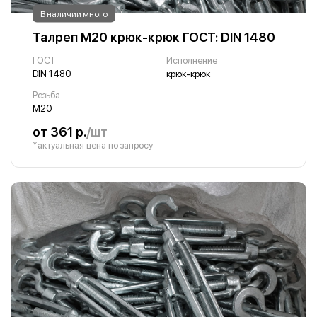
В наличии много
Талреп М20 крюк-крюк ГОСТ: DIN 1480
ГОСТ
Исполнение
DIN 1480
крюк-крюк
Резьба
М20
от 361 р.
/шт
*актуальная цена по запросу