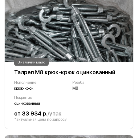
В наличии мало
Талреп М8 крюк-крюк оцинкованный
Исполнение
Резьба
крюк-крюк
М8
Покрытие
оцинкованный
от 33 934 р.
/упак
*актуальная цена по запросу