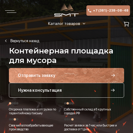
+7 (381)-238-08-48
Каталог товаров
Контейнерная площадка
для мусора
Отправить заявку
Нужна консультация
Отсрочка платежа и отгрузка по
Собственный склад в 8 крупных
гарантийному письму
городах РФ
Свое металлообрабатывающее
Расчет заявки за 1 час или быстрее и
производство
доставка от 1 дня