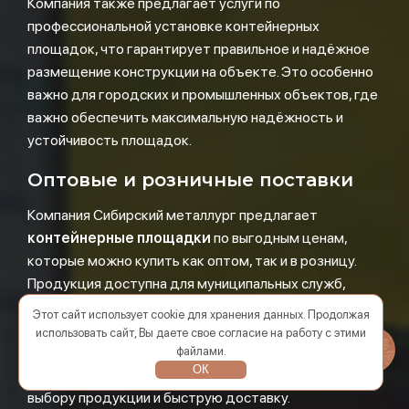
Компания также предлагает услуги по
профессиональной установке контейнерных
площадок, что гарантирует правильное и надёжное
размещение конструкции на объекте. Это особенно
важно для городских и промышленных объектов, где
важно обеспечить максимальную надёжность и
устойчивость площадок.
Оптовые и розничные поставки
Компания Сибирский металлург предлагает
контейнерные площадки
по выгодным ценам,
которые можно купить как оптом, так и в розницу.
Продукция доступна для муниципальных служб,
строительных и промышленных компаний,
Этот сайт использует cookie для хранения данных. Продолжая
коммерческих объектов и частных клиентов.
использовать сайт, Вы даете свое согласие на работу с этими
Сибирский металлург предоставляет гибкие условия
файлами.
ОК
сотрудничества, профессиональные консультации по
выбору продукции и быструю доставку.