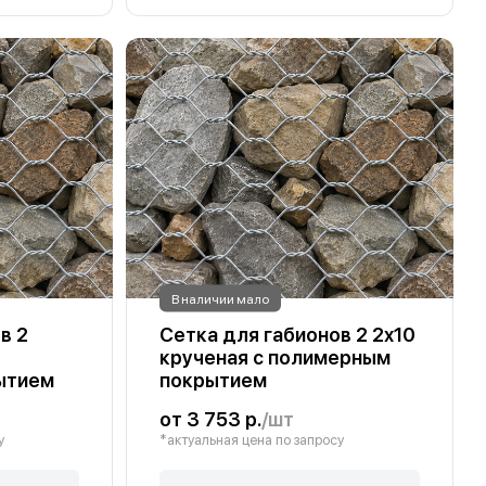
В наличии мало
в 2
Сетка для габионов 2 2х10
крученая с полимерным
ытием
покрытием
от 3 753 р.
/шт
у
*актуальная цена по запросу