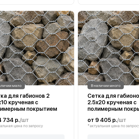
аличии мало
В наличии много
ка для габионов 2
Сетка для габионо
х10 крученая с
2.5х20 крученая с
лимерным покрытием
полимерным покр
4 734 р.
/шт
от 9 405 р.
/шт
альная цена по запросу
*актуальная цена по запрос