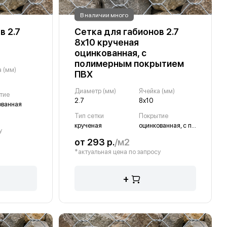
В наличии много
в 2.7
Сетка для габионов 2.7
8х10 крученая
оцинкованная, с
полимерным покрытием
 (мм)
ПВХ
Диаметр (мм)
Ячейка (мм)
тие
2.7
8х10
ованная
Тип сетки
Покрытие
крученая
оцинкованная, с полимерным покрытием ПВХ
у
от 293 р.
/м2
*актуальная цена по запросу
+