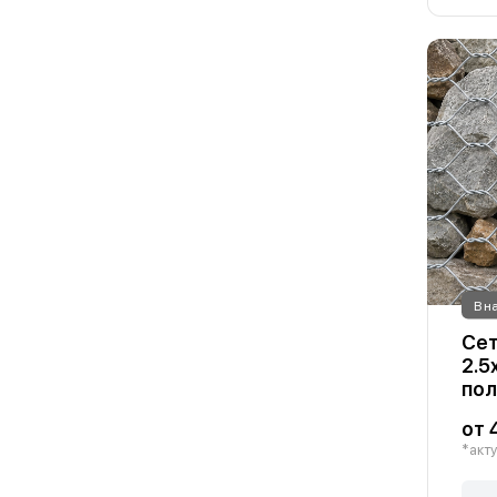
В н
Сет
2.5
по
от 
*акту