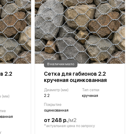
В наличии мало
в 2.2
Сетка для габионов 2.2
крученая оцинкованная
Диаметр (мм)
Тип сетки
2.2
крученая
 (мм)
Покрытие
оцинкованная
тие
ованная
от 248 р.
/м2
*актуальная цена по запросу
у