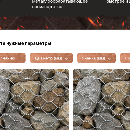
Ф
металлообрабатывающее
быстрее и 
производство
те нужные параметры
олчанию
Диаметр (мм)
Ячейка (мм)
По