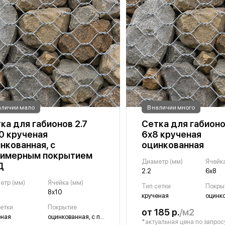
аличии мало
В наличии много
ка для габионов 2.7
Сетка для габионо
0 крученая
6х8 крученая
нкованная, с
оцинкованная
лимерным покрытием
Диаметр (мм)
Ячейка
Д
2.2
6х8
етр (мм)
Ячейка (мм)
Тип сетки
Покры
8х10
крученая
оцинк
сетки
Покрытие
от 185 р.
/м2
еная
оцинкованная, с полимерным покрытием ПНД
*актуальная цена по запрос