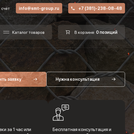
 счёт
info@smt-group.ru
+7 (381)-238-08-48
Каталог товаров
В корзине:
0 позиций
ить заявку
Нужна консультация
ки за 1 час или
Бесплатная консультация и