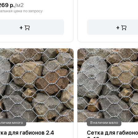
269 р.
/м2
альная цена по запросу
+
+
аличии много
В наличии мало
ка для габионов 2.4
Сетка для габионо