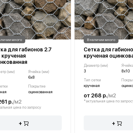
аличии много
В наличии много
ка для габионов 2.7
Сетка для габионо
 крученая
крученая оцинков
нкованная
Диаметр (мм)
Ячейка
3
8х10
етр (мм)
Ячейка (мм)
6х8
Тип сетки
Покры
крученая
оцинк
сетки
Покрытие
еная
оцинкованная
от 268 р.
/м2
261 р.
/м2
*актуальная цена по запрос
альная цена по запросу
+
+