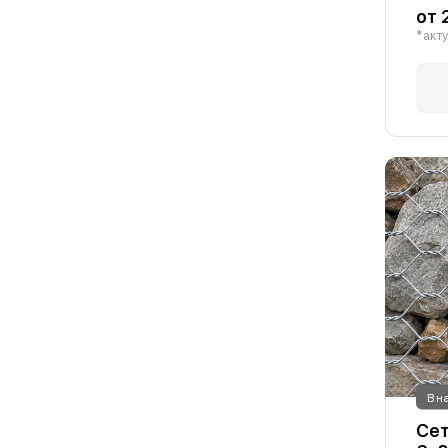
от 
*акту
В н
Сет