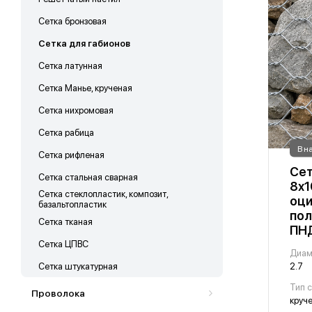
Сетка бронзовая
Сетка для габионов
Сетка латунная
Сетка Манье, крученая
Сетка нихромовая
Сетка рабица
В н
Сетка рифленая
Сет
Сетка стальная сварная
8х1
Сетка стеклопластик, композит,
оци
базальтопластик
по
Сетка тканая
ПН
Сетка ЦПВС
Диам
Сетка штукатурная
2.7
Тип 
Проволока
круч