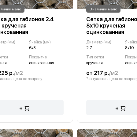
аличии мало
В наличии мало
ка для габионов 2.4
Сетка для габионо
 крученая
8х10 крученая
нкованная
оцинкованная
етр (мм)
Ячейка (мм)
Диаметр (мм)
Ячейка
6х8
2.7
8х10
сетки
Покрытие
Тип сетки
Покры
еная
оцинкованная
крученая
оцинк
225 р.
/м2
от 217 р.
/м2
альная цена по запросу
*актуальная цена по запрос
+
+