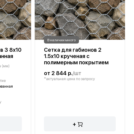
В наличии много
в 3 8х10
Сетка для габионов 2
анная
1.5х10 крученая с
полимерным покрытием
 (мм)
от 2 844 р.
/шт
*актуальная цена по запросу
тие
ованная
у
+