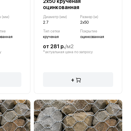
2х50 крученая
оцинкованная
 (мм)
Диаметр (мм)
Размер (м)
2.7
2х50
тие
Тип сетки
Покрытие
ованная
крученая
оцинкованная
от 281 р.
/м2
у
*актуальная цена по запросу
+