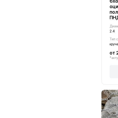
6х8
оци
по
ПН
Диам
2.4
Тип 
круч
от 
*акту