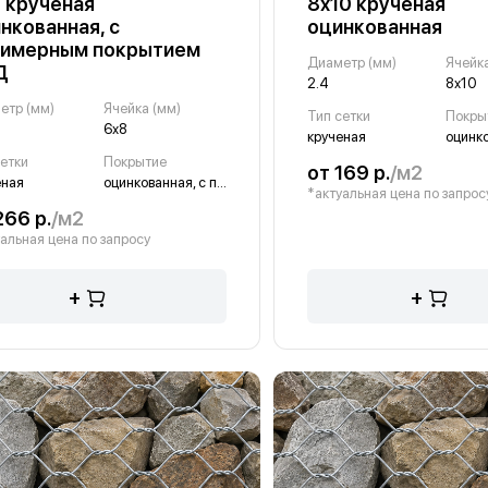
 крученая
8х10 крученая
нкованная, с
оцинкованная
лимерным покрытием
Диаметр (мм)
Ячейка
Д
2.4
8х10
етр (мм)
Ячейка (мм)
Тип сетки
Покры
6х8
крученая
оцинк
сетки
Покрытие
от 169 р.
/м2
еная
оцинкованная, с полимерным покрытием ПНД
*актуальная цена по запрос
266 р.
/м2
альная цена по запросу
+
+