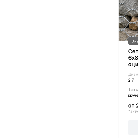
В н
Сет
6х8
оци
Диам
2.7
Тип 
круч
от 
*акту