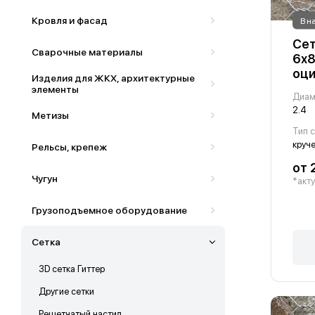
Кровля и фасад
В н
Сет
Сварочные материалы
6х8
оци
Изделия для ЖКХ, архитектурные
элементы
Диам
2.4
Метизы
Тип 
круч
Рельсы, крепеж
от 
Чугун
*акту
Грузоподъемное оборудование
Сетка
3D сетка Гиттер
Другие сетки
Решетчатый настил