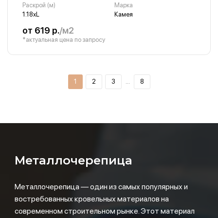
Раскрой (м)
Марка
1.18хL
Камея
от 619 р.
/м2
*актуальная цена по запросу
1
2
3
…
8
Металлочерепица
Металлочерепица — один из самых популярных и
востребованных кровельных материалов на
современном строительном рынке. Этот материал