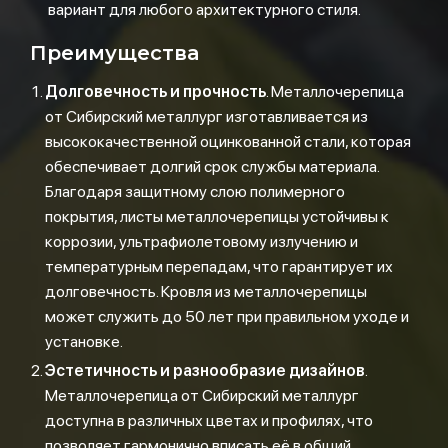
вариант для любого архитектурного стиля.
Преимущества
Долговечность и прочность
. Металлочерепица
от Сибирский металлург изготавливается из
высококачественной оцинкованной стали, которая
обеспечивает долгий срок службы материала.
Благодаря защитному слою полимерного
покрытия, листы металлочерепицы устойчивы к
коррозии, ультрафиолетовому излучению и
температурным перепадам, что гарантирует их
долговечность. Кровля из металлочерепицы
может служить до 50 лет при правильном уходе и
установке.
Эстетичность и разнообразие дизайнов
.
Металлочерепица от Сибирский металлург
доступна в различных цветах и профилях, что
позволяет гармонично вписать её в общий