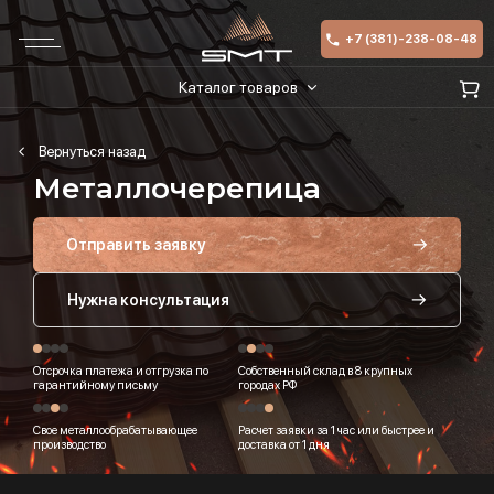
+7 (381)-238-08-48
Каталог товаров
Металлочерепица
Отправить заявку
Нужна консультация
Отсрочка платежа и отгрузка по
Собственный склад в 8 крупных
гарантийному письму
городах РФ
Свое металлообрабатывающее
Расчет заявки за 1 час или быстрее и
производство
доставка от 1 дня