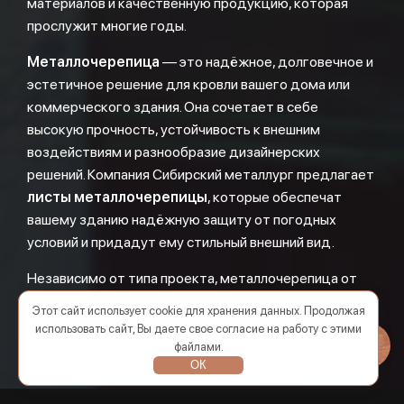
материалов и качественную продукцию, которая
прослужит многие годы.
Металлочерепица
— это надёжное, долговечное и
эстетичное решение для кровли вашего дома или
коммерческого здания. Она сочетает в себе
высокую прочность, устойчивость к внешним
воздействиям и разнообразие дизайнерских
решений. Компания Сибирский металлург предлагает
листы металлочерепицы
, которые обеспечат
вашему зданию надёжную защиту от погодных
условий и придадут ему стильный внешний вид.
Независимо от типа проекта, металлочерепица от
Сибирский металлург станет идеальным выбором
Этот сайт использует cookie для хранения данных. Продолжая
для создания красивой и долговечной крыши.
использовать сайт, Вы даете свое согласие на работу с этими
файлами.
ОК