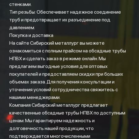
стенками.
Тип резьбы: Обеспечивает надежное соединение
труб и предотвращает их разъединение под
давлением.
Покупка и доставка
На сайте Сибирский металлург вы можете
ознакомиться с полным прайсом на обсадные трубы
НПВХ и сделать заказ в режиме онлайн. Мы
предлагаем выгодные условия для оптовых
покупателей и предоставляем скидки при больших
объемах заказа. Для получения консультации и
уточнения условий сотрудничества свяжитесь с
нашими менеджерами.
Компания Сибирский металлург предлагает
качественные обсадные трубы НПВХ по доступным
ценам. Мы гарантируем надежность и
долговечность нашей продукции, что
подтверждается многочисленными