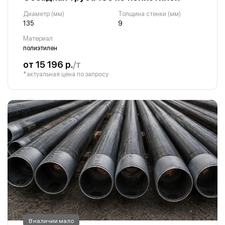
Диаметр (мм)
Толщина стенки (мм)
135
9
Материал
полиэтилен
от 15 196 р.
/т
*актуальная цена по запросу
В наличии мало