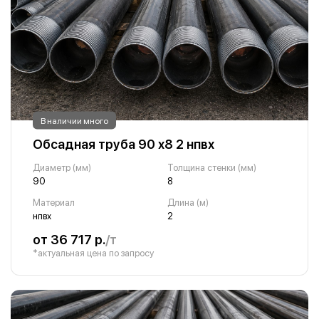
В наличии много
Обсадная труба 90 х8 2 нпвх
Диаметр (мм)
Толщина стенки (мм)
90
8
Материал
Длина (м)
нпвх
2
от 36 717 р.
/т
*актуальная цена по запросу