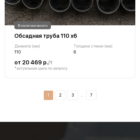
В наличии много
Обсадная труба 110 х6
Диаметр (мм)
Толщина стенки (мм)
110
6
от 20 469 р.
/т
*актуальная цена по запросу
1
2
3
…
7