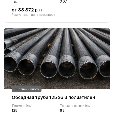
пвх
3.07
от 33 872 р.
/т
*актуальная цена по запросу
В наличии много
Обсадная труба 125 х6.3 полиэтилен
Диаметр (мм)
Толщина стенки (мм)
125
6.3