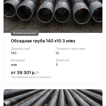
В наличии много
Обсадная труба 140 х10 3 нпвх
Диаметр (мм)
Толщина стенки (мм)
140
10
Материал
Длина (м)
нпвх
3
от 39 301 р.
/т
*актуальная цена по запросу