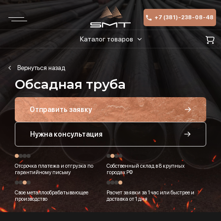
+7 (381)-238-08-48
Каталог товаров
Обсадная труба
Отправить заявку
Нужна консультация
Отсрочка платежа и отгрузка по
Собственный склад в 8 крупных
гарантийному письму
городах РФ
Свое металлообрабатывающее
Расчет заявки за 1 час или быстрее и
производство
доставка от 1 дня