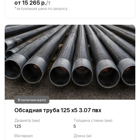
от 15 265 р.
/т
*актуальная цена по запросу
В наличии мало
Обсадная труба 125 х5 3.07 пвх
Диаметр (мм)
Толщина стенки (мм)
125
5
Материал
Длина (м)