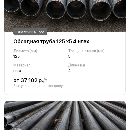
В наличии много
Обсадная труба 125 х5 4 нпвх
Диаметр (мм)
Толщина стенки (мм)
125
5
Материал
Длина (м)
нпвх
4
от 37 102 р.
/т
*актуальная цена по запросу