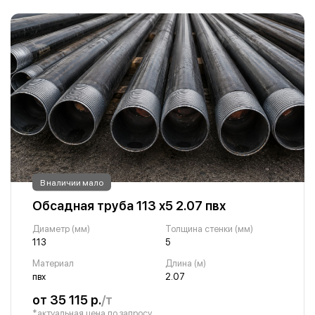
В наличии мало
Обсадная труба 113 х5 2.07 пвх
Диаметр (мм)
Толщина стенки (мм)
113
5
Материал
Длина (м)
пвх
2.07
от 35 115 р.
/т
*актуальная цена по запросу