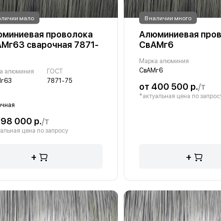
аличии мало
В наличии много
миниевая проволока
Алюминиевая про
Мг63 сварочная 7871-
СвАМг6
Марка алюминия
СвАМг6
а алюминия
ГОСТ
г63
7871-75
от 400 500 р.
/т
*актуальная цена по запрос
очная
198 000 р.
/т
альная цена по запросу
+
+