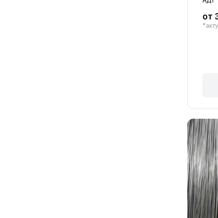
АД1
от 
*акту