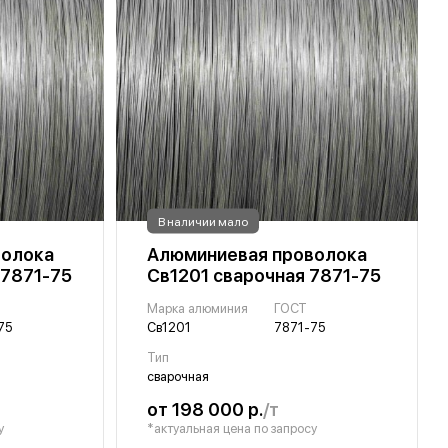
В наличии мало
волока
Алюминиевая проволока
 7871-75
Св1201 сварочная 7871-75
Марка алюминия
ГОСТ
75
Св1201
7871-75
Тип
сварочная
от 198 000 р.
/т
у
*актуальная цена по запросу