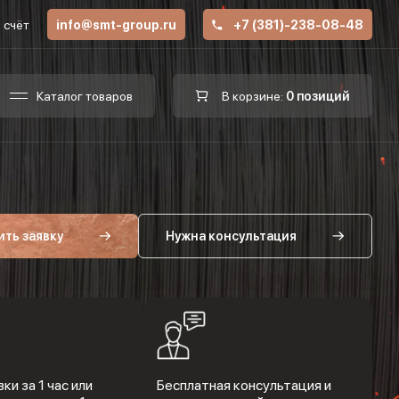
 счёт
info@smt-group.ru
+7 (381)-238-08-48
Каталог товаров
В корзине:
0 позиций
ить заявку
Нужна консультация
ки за 1 час или
Бесплатная консультация и