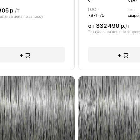
8
СвА7
305 р.
/т
ГОСТ
Тип
7871-75
сваро
альная цена по запросу
от 332 490 р.
/т
*актуальная цена по запрос
+
+