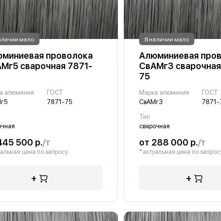
аличии мало
В наличии мало
миниевая проволока
Алюминиевая про
Мг5 сварочная 7871-
СвАМг3 сварочная
75
а алюминия
ГОСТ
Марка алюминия
ГОСТ
г5
7871-75
СвАМг3
7871-
Тип
очная
сварочная
445 500 р.
/т
от 288 000 р.
/т
альная цена по запросу
*актуальная цена по запрос
+
+