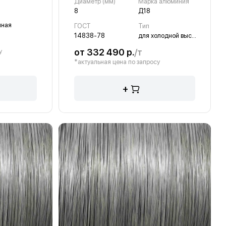
Диаметр (мм)
Марка алюминия
8
Д18
чная
ГОСТ
Тип
14838-78
для холодной высадки
от 332 490 р.
/т
у
*актуальная цена по запросу
+