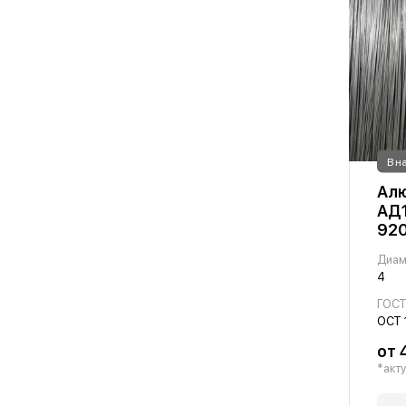
В н
Алю
АД1
920
Диам
4
ГОС
ОСТ 
от 
*акту