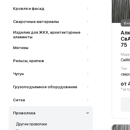
Кровля и фасад
Сварочные материалы
В н
Алю
Изделия для ЖКХ, архитектурные
элементы
СвА
75
Метизы
Марк
СвАМ
Рельсы, крепеж
Тип
Чугун
свар
от 
Грузоподъемное оборудование
*акту
Сетка
Проволока
Другие проволоки