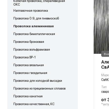
Колючая проволока, спиралевидная
ОКС
Наплавочная проволока
Проволока 0.9, для пневмоскоб
Проволока алюминиевая
Проволока биметаллическая
Проволока бронзовая
Проволока вольфрамовая
В н
Проволока ВР-1
Алю
Проволока вязальная
СвА
Проволока гвоздильная
Марк
СвАК
Проволока для холодной высадки
Тип
Проволока из прецизионных сплавов
свар
Проволока канатная
от 
Проволока качественная, КС
*акту