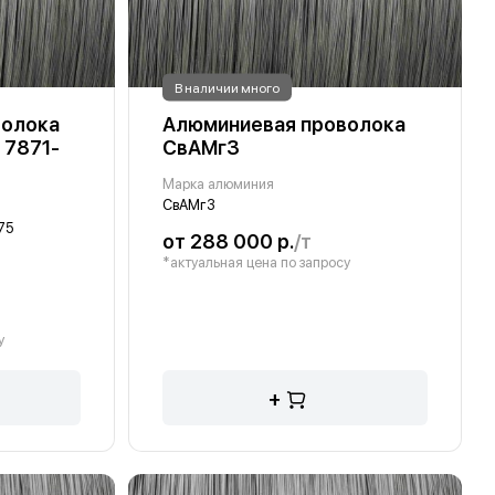
В наличии много
волока
Алюминиевая проволока
 7871-
СвАМг3
Марка алюминия
СвАМг3
75
от 288 000 р.
/т
*актуальная цена по запросу
у
+