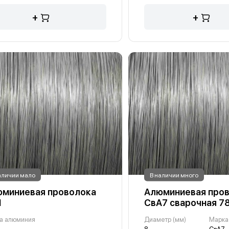
+
+
аличии мало
В наличии много
миниевая проволока
Алюминиевая пров
1
СвА7 сварочная 7
а алюминия
Диаметр (мм)
Марка