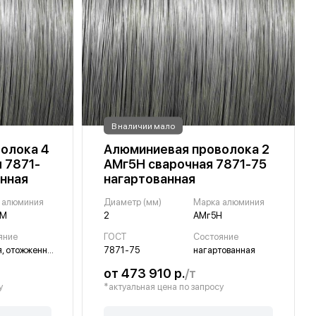
В наличии мало
олока 4
Алюминиевая проволока 2
 7871-
АМг5Н сварочная 7871-75
енная
нагартованная
 алюминия
Диаметр (мм)
Марка алюминия
5М
2
АМг5Н
яние
ГОСТ
Состояние
мягкая, отожженная
7871-75
нагартованная
от 473 910 р.
/т
у
*актуальная цена по запросу