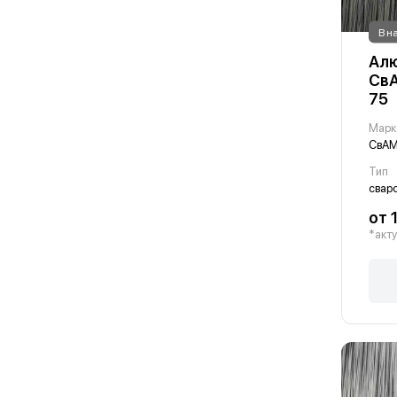
В н
Алю
СвА
75
Марк
СвАМ
Тип
свар
от 
*акту