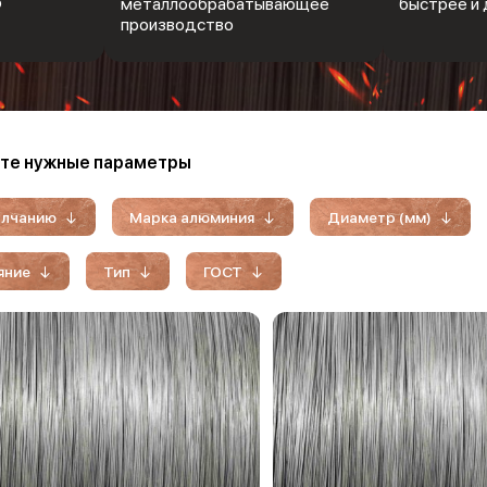
Ф
металлообрабатывающее
быстрее и 
производство
те нужные параметры
олчанию
Марка алюминия
Диаметр (мм)
яние
Тип
ГОСТ