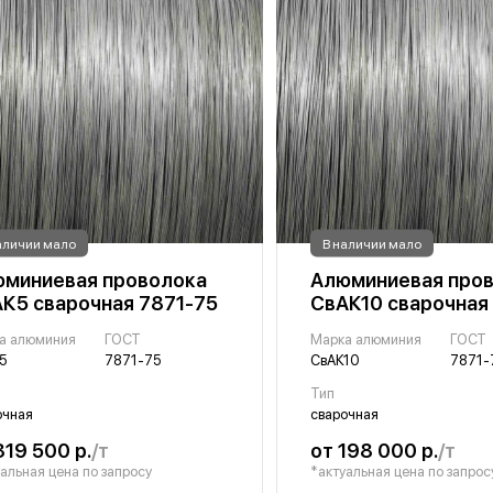
аличии мало
В наличии мало
миниевая проволока
Алюминиевая про
К5 сварочная 7871-75
СвАК10 сварочная
а алюминия
ГОСТ
Марка алюминия
ГОСТ
5
7871-75
СвАК10
7871-
Тип
очная
сварочная
319 500 р.
/т
от 198 000 р.
/т
альная цена по запросу
*актуальная цена по запрос