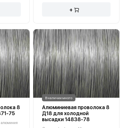
+
В наличии много
олока 8
Алюминиевая проволока 8
871-75
Д18 для холодной
высадки 14838-78
 алюминия