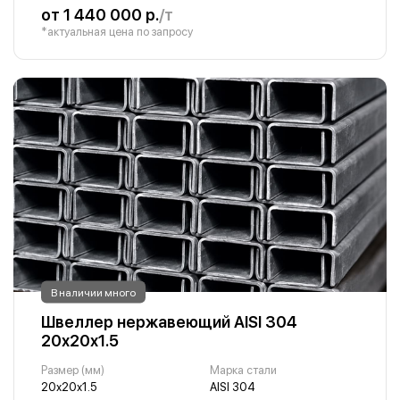
от 1 440 000 р.
/т
*актуальная цена по запросу
В наличии много
Швеллер нержавеющий AISI 304
20х20х1.5
Размер (мм)
Марка стали
20х20х1.5
AISI 304