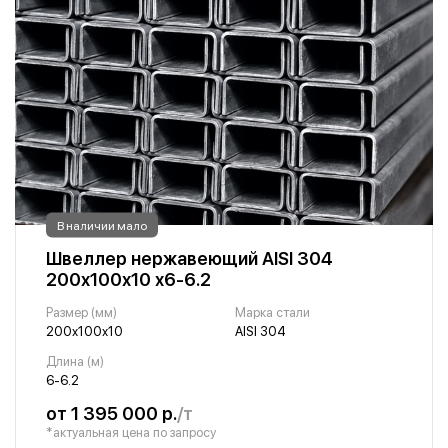
В наличии мало
Швеллер нержавеющий AISI 304
200х100х10 х6-6.2
Размер (мм)
Марка стали
200х100х10
AISI 304
Длина (м)
6-6.2
от 1 395 000 р.
/т
*актуальная цена по запросу