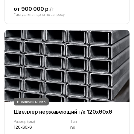
от 900 000 р.
/т
*актуальная цена по запросу
В наличии много
Швеллер нержавеющий г/к 120х60х6
Размер (мм)
Тип
120х60х6
г/к