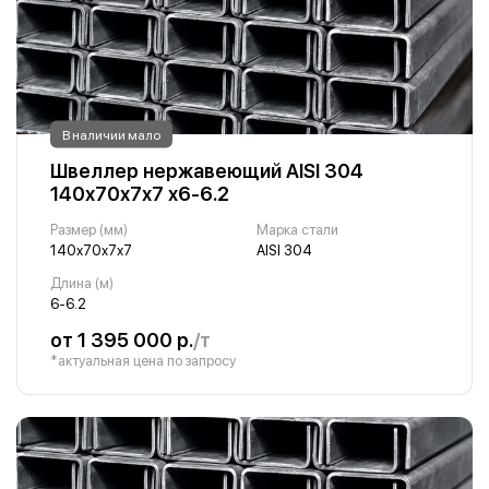
В наличии мало
Швеллер нержавеющий AISI 304
140х70х7х7 х6-6.2
Размер (мм)
Марка стали
140х70х7х7
AISI 304
Длина (м)
6-6.2
от 1 395 000 р.
/т
*актуальная цена по запросу