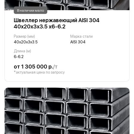
В наличии мало
Швеллер нержавеющий AISI 304
40х20х3х3.5 х6-6.2
Размер (мм)
Марка стали
40х20х3х3.5
AISI 304
Длина (м)
6-6.2
от 1 305 000 р.
/т
*актуальная цена по запросу