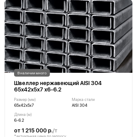
В наличии много
Швеллер нержавеющий AISI 304
65х42х5х7 х6-6.2
Размер (мм)
Марка стали
65х42х5х7
AISI 304
Длина (м)
6-6.2
от 1 215 000 р.
/т
*актуальная цена по запросу