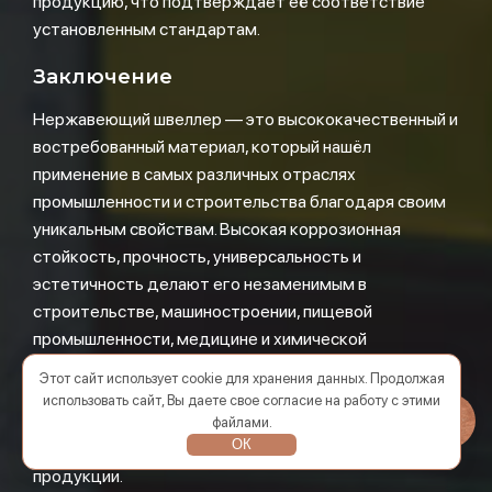
продукцию, что подтверждает её соответствие
установленным стандартам.
Заключение
Нержавеющий швеллер — это высококачественный и
востребованный материал, который нашёл
применение в самых различных отраслях
промышленности и строительства благодаря своим
уникальным свойствам. Высокая коррозионная
стойкость, прочность, универсальность и
эстетичность делают его незаменимым в
строительстве, машиностроении, пищевой
промышленности, медицине и химической
промышленности. В Чите и других регионах России
Этот сайт использует cookie для хранения данных. Продолжая
можно легко найти и купить нержавеющий швеллер у
использовать сайт, Вы даете свое согласие на работу с этими
надёжных производителей, таких как SMT Group, что
файлами.
ОК
обеспечивает высокое качество и долговечность
продукции.