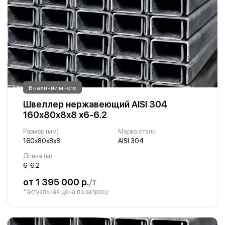
В наличии много
Швеллер нержавеющий AISI 304
160х80х8х8 х6-6.2
Размер (мм)
Марка стали
160х80х8х8
AISI 304
Длина (м)
6-6.2
от 1 395 000 р.
/т
*актуальная цена по запросу