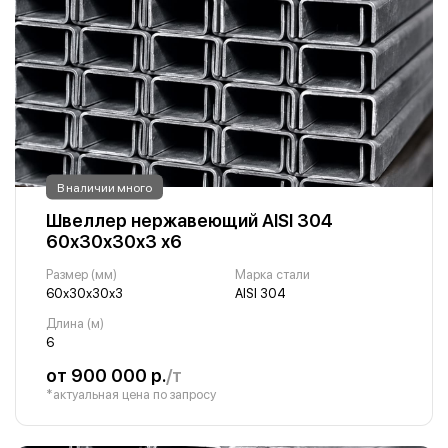
В наличии много
Швеллер нержавеющий AISI 304
60х30х30х3 х6
Размер (мм)
Марка стали
60х30х30х3
AISI 304
Длина (м)
6
от 900 000 р.
/т
*актуальная цена по запросу