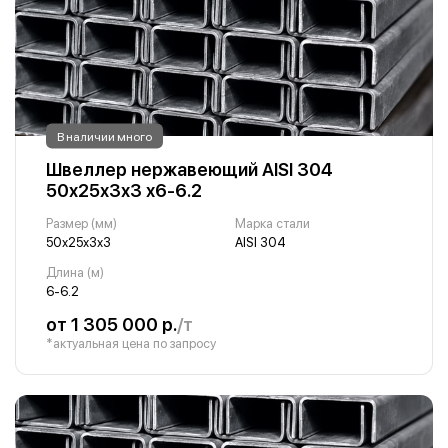
В наличии много
Швеллер нержавеющий AISI 304
50х25х3х3 х6-6.2
Размер (мм)
Марка стали
50х25х3х3
AISI 304
Длина (м)
6-6.2
от 1 305 000 р.
/т
*актуальная цена по запросу