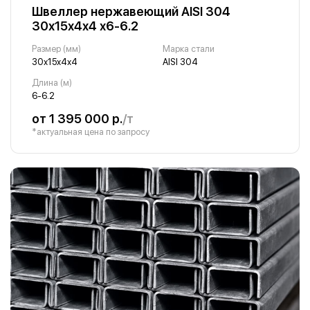
Швеллер нержавеющий AISI 304
30х15х4х4 х6-6.2
Размер (мм)
Марка стали
30х15х4х4
AISI 304
Длина (м)
6-6.2
от 1 395 000 р.
/т
*актуальная цена по запросу