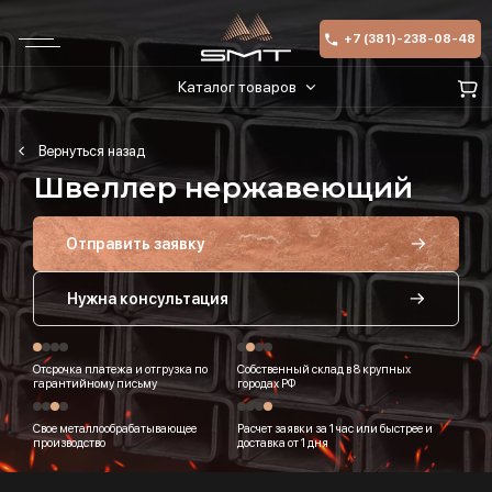
+7 (381)-238-08-48
Каталог товаров
Швеллер нержавеющий
Отправить заявку
Нужна консультация
Отсрочка платежа и отгрузка по
Собственный склад в 8 крупных
гарантийному письму
городах РФ
Свое металлообрабатывающее
Расчет заявки за 1 час или быстрее и
производство
доставка от 1 дня