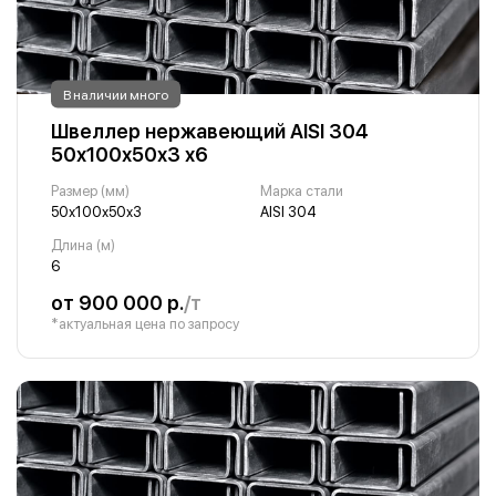
В наличии много
Швеллер нержавеющий AISI 304
50х100х50х3 х6
Размер (мм)
Марка стали
50х100х50х3
AISI 304
Длина (м)
6
от 900 000 р.
/т
*актуальная цена по запросу