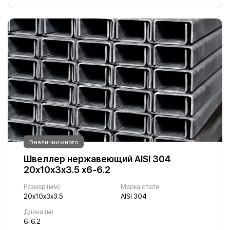
В наличии много
Швеллер нержавеющий AISI 304
20х10х3х3.5 х6-6.2
Размер (мм)
Марка стали
20х10х3х3.5
AISI 304
Длина (м)
6-6.2