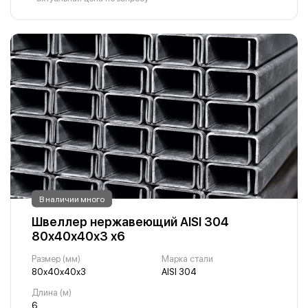
В наличии много
Швеллер нержавеющий AISI 304
80х40х40х3 х6
Размер (мм)
Марка стали
80х40х40х3
AISI 304
Длина (м)
6