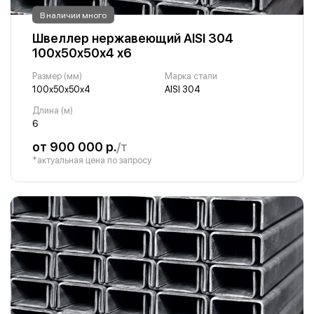
В наличии много
Швеллер нержавеющий AISI 304
100х50х50х4 х6
Размер (мм)
Марка стали
100х50х50х4
AISI 304
Длина (м)
6
от 900 000 р.
/т
*актуальная цена по запросу