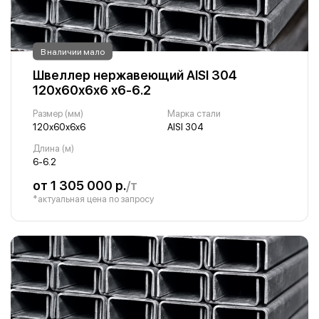
В наличии мало
Швеллер нержавеющий AISI 304
120х60х6х6 х6-6.2
Размер (мм)
Марка стали
120х60х6х6
AISI 304
Длина (м)
6-6.2
от 1 305 000 р.
/т
*актуальная цена по запросу