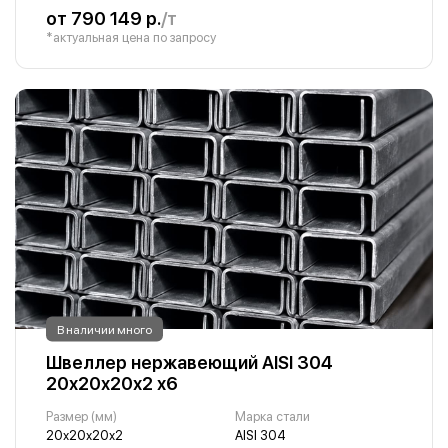
от 790 149 р.
/т
*актуальная цена по запросу
В наличии много
Швеллер нержавеющий AISI 304
20х20х20х2 х6
Размер (мм)
Марка стали
20х20х20х2
AISI 304