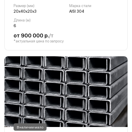
Размер (мм)
Марка стали
20х40х20х3
AISI 304
Длина (м)
6
от 900 000 р.
/т
*актуальная цена по запросу
В наличии мало