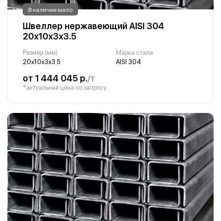
В наличии мало
Швеллер нержавеющий AISI 304
20х10х3х3.5
Размер (мм)
Марка стали
20х10х3х3.5
AISI 304
от 1 444 045 р.
/т
*актуальная цена по запросу