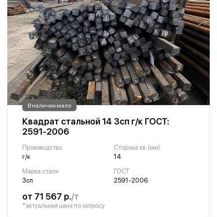
В наличии мало
Квадрат стальной 14 3сп г/к ГОСТ:
2591-2006
Производство
Сторона кв. (мм)
г/к
14
Марка стали
ГОСТ
3сп
2591-2006
от 71 567 р.
/т
*актуальная цена по запросу