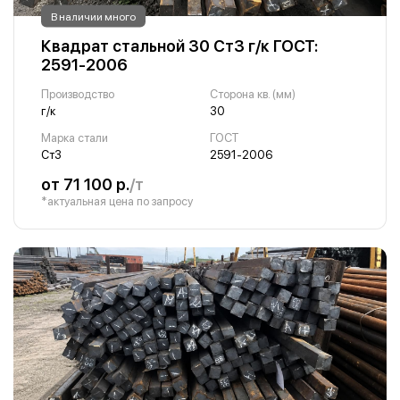
В наличии много
Квадрат стальной 30 Ст3 г/к ГОСТ:
2591-2006
Производство
Сторона кв. (мм)
г/к
30
Марка стали
ГОСТ
Ст3
2591-2006
от 71 100 р.
/т
*актуальная цена по запросу