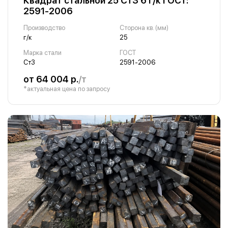
Квадрат стальной 25 Ст3 6 г/к ГОСТ:
2591-2006
Производство
Сторона кв. (мм)
г/к
25
Марка стали
ГОСТ
Ст3
2591-2006
от 64 004 р.
/т
*актуальная цена по запросу