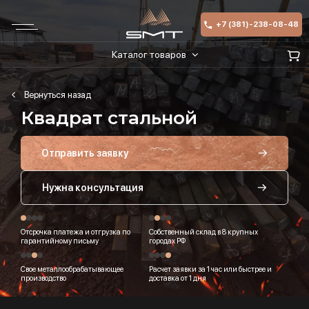
+7 (381)-238-08-48
Каталог товаров
Квадрат стальной
Отправить заявку
Нужна консультация
Отсрочка платежа и отгрузка по
Собственный склад в 8 крупных
гарантийному письму
городах РФ
Свое металлообрабатывающее
Расчет заявки за 1 час или быстрее и
производство
доставка от 1 дня