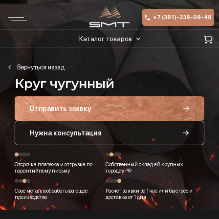
+7 (381)-238-08-48
Каталог товаров
Круг чугунный
Отправить заявку
Нужна консультация
Отсрочка платежа и отгрузка по
Собственный склад в 8 крупных
гарантийному письму
городах РФ
Свое металлообрабатывающее
Расчет заявки за 1 час или быстрее и
производство
доставка от 1 дня