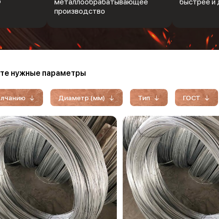
Ф
металлообрабатывающее
быстрее и 
производство
те нужные параметры
олчанию
Диаметр (мм)
Тип
ГОСТ