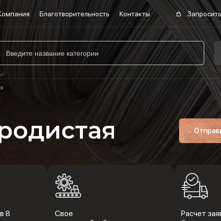
Компания
Благотворительность
Контакты
Запросить
ая
родистая
Отправ
в 8
Свое
Расчет заяв