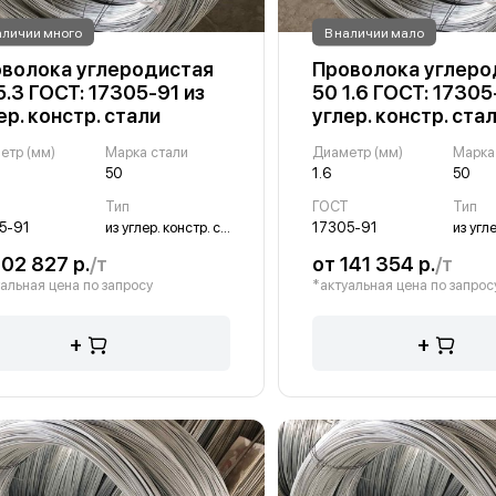
аличии много
В наличии мало
волока углеродистая
Проволока углеро
5.3 ГОСТ: 17305-91 из
50 1.6 ГОСТ: 17305
ер. констр. стали
углер. констр. ста
етр (мм)
Марка стали
Диаметр (мм)
Марка
50
1.6
50
Т
Тип
ГОСТ
Тип
5-91
из углер. констр. стали
17305-91
102 827 р.
/т
от 141 354 р.
/т
альная цена по запросу
*актуальная цена по запрос
+
+