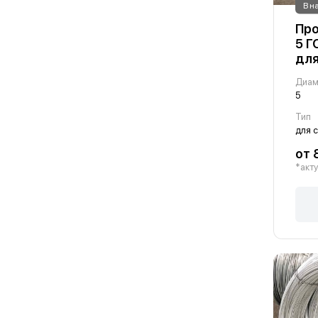
В н
Про
5 Г
для
Диам
5
Тип
для 
от 
*акту