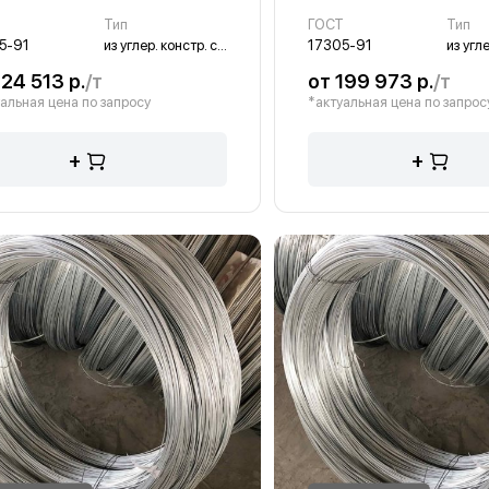
Т
Тип
ГОСТ
Тип
5-91
из углер. констр. стали
17305-91
124 513 р.
/т
от 199 973 р.
/т
альная цена по запросу
*актуальная цена по запрос
+
+