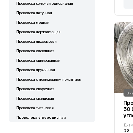
Проволока колючая однорядная
Проволока латунная
Проволока медная
Проволока нержавеющая
Проволока нихромовая
Проволока оловянная
Проволока оцинкованная
Проволока пружинная
Проволока с полимерным покрытием
Проволока сварочная
В н
Проволока свинцовая
Про
Проволока титановая
50 
угл
Проволока углеродистая
Диам
0.8