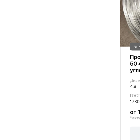
В н
Про
50 
угл
Диам
4.8
ГОС
1730
от 
*акту