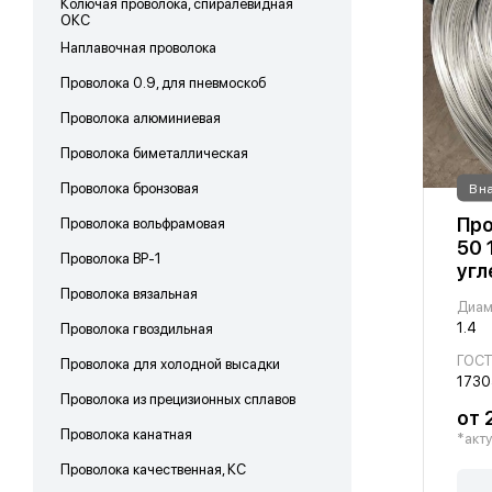
Колючая проволока, спиралевидная
ОКС
Наплавочная проволока
Проволока 0.9, для пневмоскоб
Проволока алюминиевая
Проволока биметаллическая
Проволока бронзовая
В н
Про
Проволока вольфрамовая
50 
Проволока ВР-1
угл
Проволока вязальная
Диам
1.4
Проволока гвоздильная
ГОС
Проволока для холодной высадки
1730
Проволока из прецизионных сплавов
от 
Проволока канатная
*акту
Проволока качественная, КС