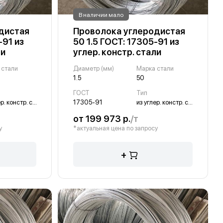
В наличии мало
дистая
Проволока углеродистая
-91 из
50 1.5 ГОСТ: 17305-91 из
ли
углер. констр. стали
 стали
Диаметр (мм)
Марка стали
1.5
50
ГОСТ
Тип
из углер. констр. стали
17305-91
из углер. констр. стали
от 199 973 р.
/т
у
*актуальная цена по запросу
+