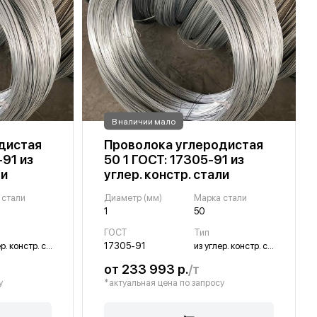
В наличии мало
дистая
Проволока углеродистая
-91 из
50 1 ГОСТ: 17305-91 из
ли
углер. констр. стали
 стали
Диаметр (мм)
Марка стали
1
50
ГОСТ
Тип
из углер. констр. стали
17305-91
из углер. констр. стали
от 233 993 р.
/т
у
*актуальная цена по запросу