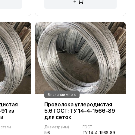
+
В наличии много
дистая
Проволока углеродистая
-91 из
5.6 ГОСТ: ТУ 14-4-1566-89
ли
для сеток
 стали
Диаметр (мм)
ГОСТ
5.6
ТУ 14-4-1566-89