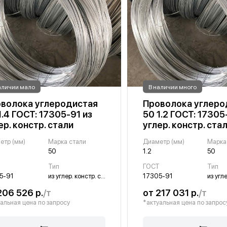
аличии мало
В наличии много
волока углеродистая
Проволока углеро
1.4 ГОСТ: 17305-91 из
50 1.2 ГОСТ: 17305
ер. констр. стали
углер. констр. ста
етр (мм)
Марка стали
Диаметр (мм)
Марка
50
1.2
50
Т
Тип
ГОСТ
Тип
5-91
из углер. констр. стали
17305-91
206 526 р.
/т
от 217 031 р.
/т
альная цена по запросу
*актуальная цена по запрос