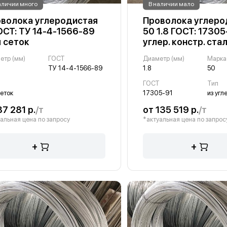
аличии много
В наличии мало
волока углеродистая
Проволока углеро
ОСТ: ТУ 14-4-1566-89
50 1.8 ГОСТ: 17305
 сеток
углер. констр. ста
етр (мм)
ГОСТ
Диаметр (мм)
Марка
ТУ 14-4-1566-89
1.8
50
ГОСТ
Тип
сеток
17305-91
87 281 р.
/т
от 135 519 р.
/т
альная цена по запросу
*актуальная цена по запрос
+
+