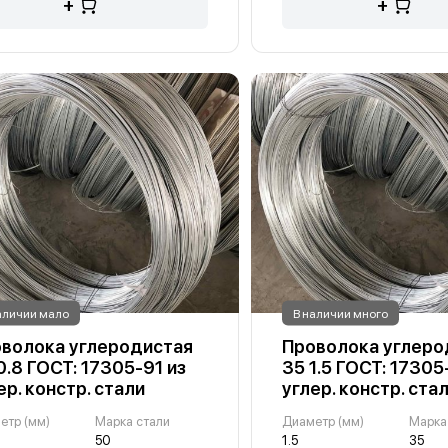
+
+
аличии мало
В наличии много
волока углеродистая
Проволока углеро
0.8 ГОСТ: 17305-91 из
35 1.5 ГОСТ: 17305
ер. констр. стали
углер. констр. ста
етр (мм)
Марка стали
Диаметр (мм)
Марка
50
1.5
35