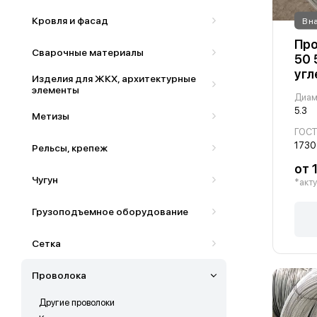
Кровля и фасад
В н
Про
Сварочные материалы
50 
угл
Изделия для ЖКХ, архитектурные
элементы
Диам
5.3
Метизы
ГОС
1730
Рельсы, крепеж
от 
Чугун
*акту
Грузоподъемное оборудование
Сетка
Проволока
Другие проволоки