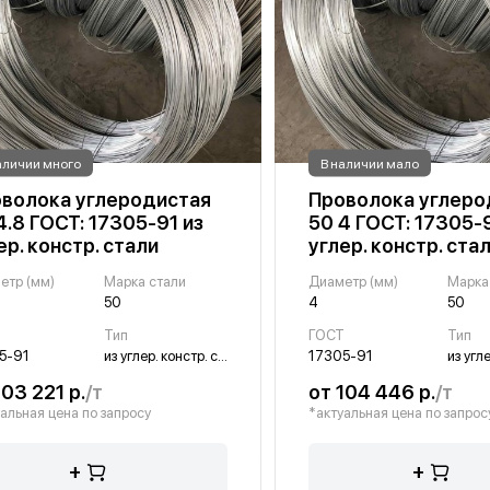
аличии много
В наличии мало
волока углеродистая
Проволока углеро
4.8 ГОСТ: 17305-91 из
50 4 ГОСТ: 17305-9
ер. констр. стали
углер. констр. ста
етр (мм)
Марка стали
Диаметр (мм)
Марка
50
4
50
Т
Тип
ГОСТ
Тип
5-91
из углер. констр. стали
17305-91
103 221 р.
/т
от 104 446 р.
/т
альная цена по запросу
*актуальная цена по запрос
+
+