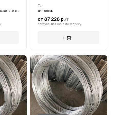
Тип
из углер. констр. стали
для сеток
от 87 228 р.
/т
у
*актуальная цена по запросу
+