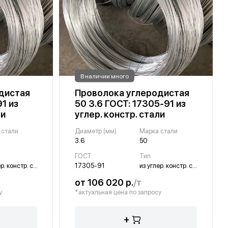
В наличии много
дистая
Проволока углеродистая
1 из
50 3.6 ГОСТ: 17305-91 из
ли
углер. констр. стали
 стали
Диаметр (мм)
Марка стали
3.6
50
ГОСТ
Тип
из углер. констр. стали
17305-91
из углер. констр. стали
от 106 020 р.
/т
у
*актуальная цена по запросу
+