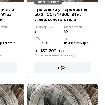
В наличии много
дистая
Проволока углеродистая
-91 из
50 2 ГОСТ: 17305-91 из
ли
углер. констр. стали
 стали
Диаметр (мм)
Марка стали
2
50
ГОСТ
Тип
из углер. констр. стали
17305-91
из углер. констр. стали
от 132 202 р.
/т
у
*актуальная цена по запросу
+