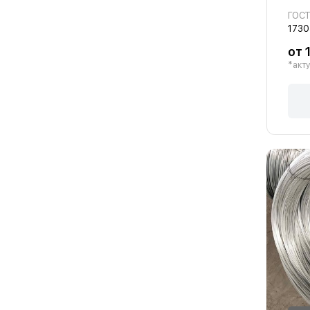
ГОС
1730
от 
*акту