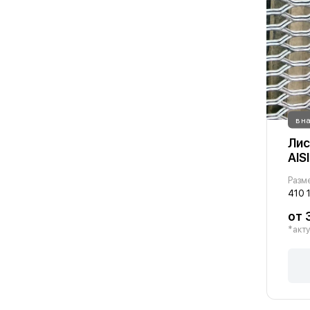
в н
Лис
AIS
Разм
410 
от 
*акту