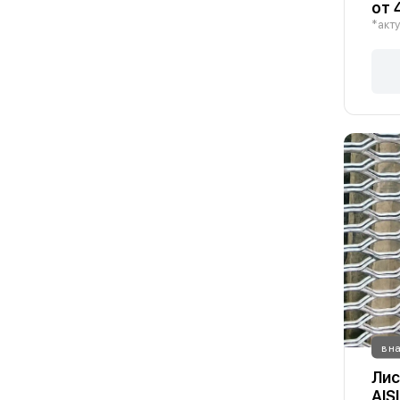
от 
*акту
в н
Лис
AIS