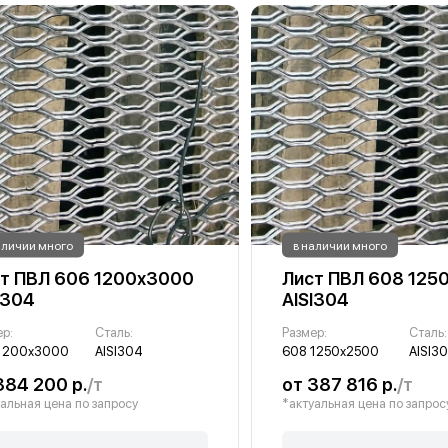
аличии много
в наличии много
т ПВЛ 606 1200х3000
Лист ПВЛ 608 125
I304
AISI304
ер:
Сталь:
Размер:
Сталь:
1200х3000
AISI304
608 1250х2500
AISI3
384 200 р.
/т
от 387 816 р.
/т
альная цена по запросу
*актуальная цена по запрос