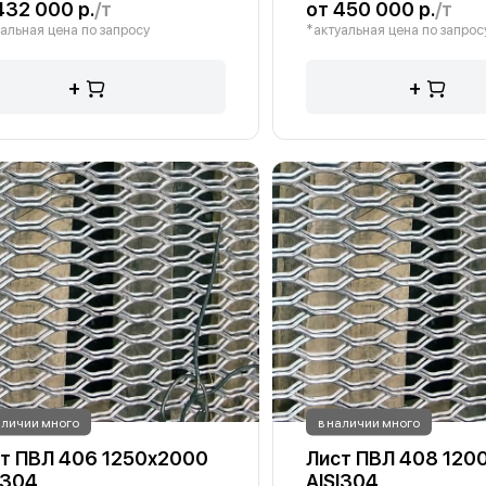
432 000 р.
/т
от 450 000 р.
/т
альная цена по запросу
*актуальная цена по запрос
+
+
аличии много
в наличии много
т ПВЛ 406 1250х2000
Лист ПВЛ 408 120
I304
AISI304