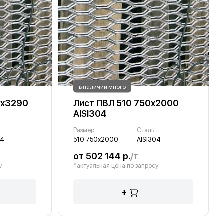
в наличии много
0х3290
Лист ПВЛ 510 750х2000
AISI304
Размер:
Сталь:
04
510 750х2000
AISI304
от 502 144 р.
/т
у
*актуальная цена по запросу
+