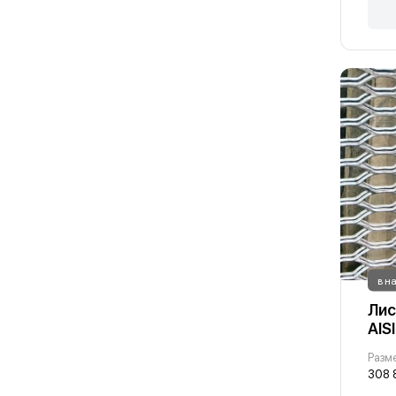
в н
Лис
AIS
308 