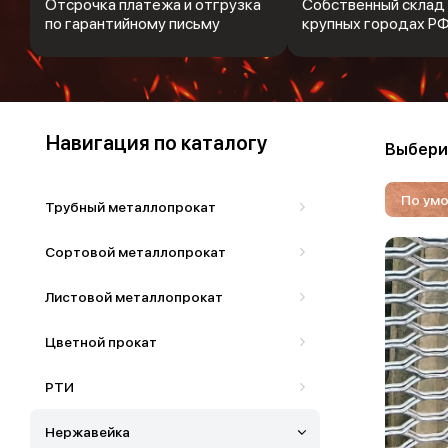
Отсрочка платежа и отгрузка
Собственный склад 
по гарантийному письму
крупных городах Р
Навигация по каталогу
Выбери
По ум
Трубный металлопрокат
Сортовой металлопрокат
Листовой металлопрокат
Цветной прокат
РТИ
Нержавейка