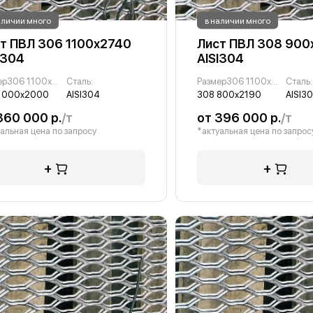
аличии много
в наличии много
т ПВЛ 306 1100х2740
Лист ПВЛ 308 900
I304
AISI304
Размер306 1100х2740 :
Сталь:
Размер306 1100х2740 :
Сталь:
1000х2000
AISI304
308 800х2190
AISI3
360 000 р.
/т
от 396 000 р.
/т
альная цена по запросу
*актуальная цена по запрос
+
+