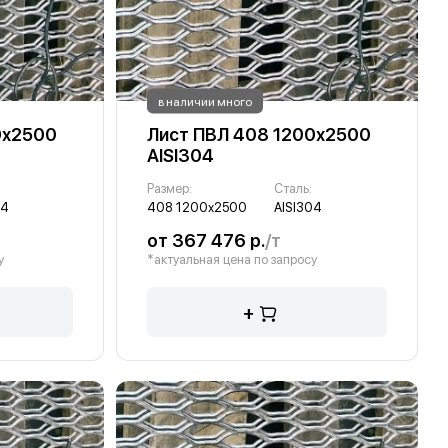
в наличии много
0х2500
Лист ПВЛ 408 1200х2500
AISI304
Размер:
Сталь:
04
408 1200х2500
AISI304
от 367 476 р.
/т
у
*актуальная цена по запросу
+