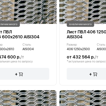
аличии много
в наличии много
т ПВЛ
Лист ПВЛ 406 125
 600х2610 AISI304
AISI304
ер:
Сталь:
Размер:
Сталь:
600х2610
AISI304
406 1250х2500
AISI3
474 600 р.
/т
от 432 564 р.
/т
альная цена по запросу
*актуальная цена по запрос
+
+