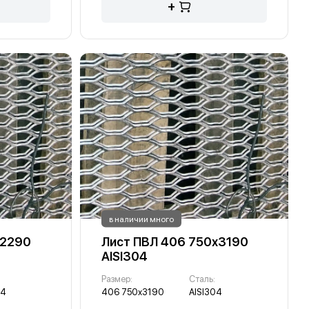
+
в наличии много
х2290
Лист ПВЛ 406 750х3190
AISI304
Размер:
Сталь:
04
406 750х3190
AISI304