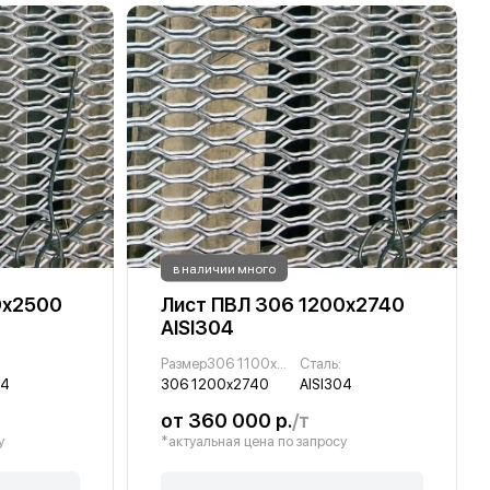
в наличии много
0х2500
Лист ПВЛ 306 1200х2740
AISI304
Размер306 1100х2740 :
Сталь:
04
306 1200х2740
AISI304
от 360 000 р.
/т
у
*актуальная цена по запросу