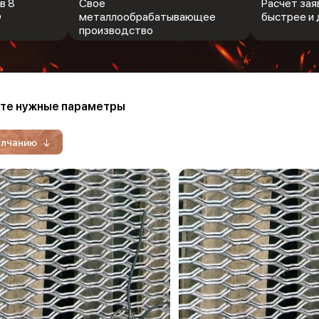
в 8
Свое
Расчет заяв
Ф
металлообрабатывающее
быстрее и 
производство
те нужные параметры
олчанию