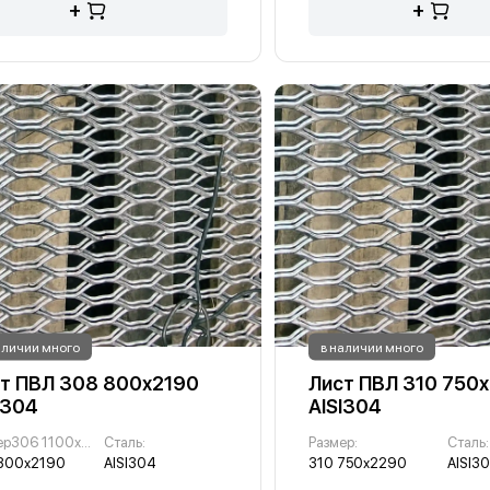
+
+
аличии много
в наличии много
т ПВЛ 308 800х2190
Лист ПВЛ 310 750
I304
AISI304
Размер306 1100х2740 :
Сталь:
Размер:
Сталь:
800х2190
AISI304
310 750х2290
AISI3