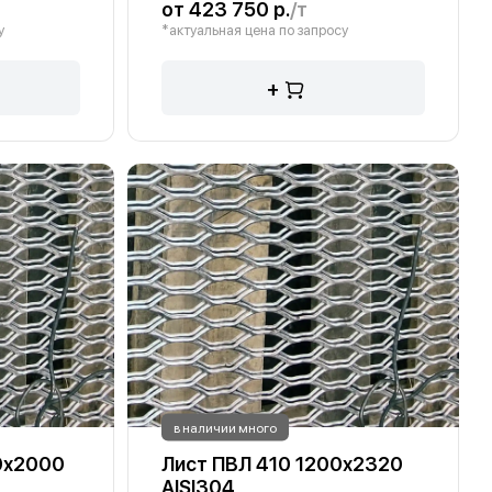
от 423 750 р.
/т
у
*актуальная цена по запросу
+
в наличии много
0х2000
Лист ПВЛ 410 1200х2320
AISI304