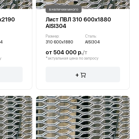
в наличии много
х2190
Лист ПВЛ 310 600х1880
AISI304
Размер:
Сталь:
04
310 600х1880
AISI304
от 504 000 р.
/т
у
*актуальная цена по запросу
+