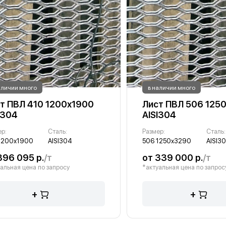
аличии много
в наличии много
т ПВЛ 410 1200х1900
Лист ПВЛ 506 125
I304
AISI304
ер:
Сталь:
Размер:
Сталь:
1200х1900
AISI304
506 1250х3290
AISI3
396 095 р.
/т
от 339 000 р.
/т
альная цена по запросу
*актуальная цена по запрос
+
+