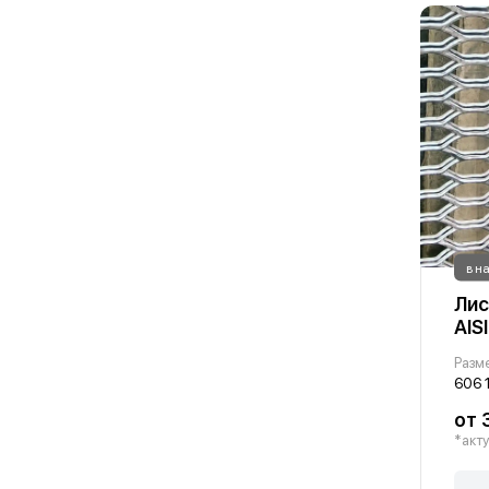
в н
Лис
AIS
Разм
606 
от 
*акту