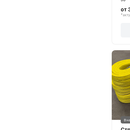
от 
*акту
В н
Стр