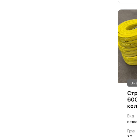
В н
Стр
600
кол
Вид
Груз.
30