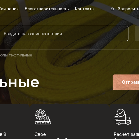
Компания
Благотворительность
Контакты
Запросить
ропы текстильные
льные
Отправ
в 8
Свое
Расчет заяв