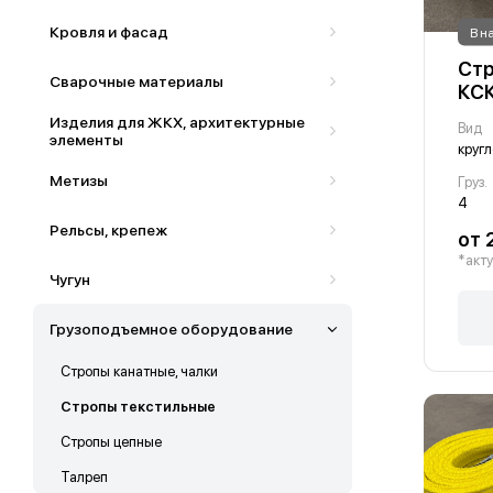
Кровля и фасад
В н
Стр
Сварочные материалы
КСК
Изделия для ЖКХ, архитектурные
Вид
элементы
круг
Метизы
Груз.
4
Рельсы, крепеж
от 
*акту
Чугун
Грузоподъемное оборудование
Стропы канатные, чалки
Стропы текстильные
Стропы цепные
Талреп