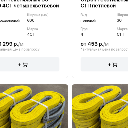
 4СТ четырехветвевой
СТП петлевой
Ширина (мм)
Вид
Ширин
рехветвевой
600
петлевой
30
Марка
Груз.
Марка
4СТ
4
СТП
3 299 р.
/м
от 453 р.
/м
альная цена по запросу
*актуальная цена по запрос
+
+