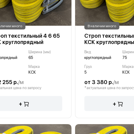
аличии много
В наличии много
оп текстильный 4 6 65
Строп текстильный
 круглопрядный
КСК круглопрядн
Ширина (мм)
Вид
Ширин
лопрядный
65
круглопрядный
75
Марка
Груз.
Марка
КСК
5
КСК
2 255 р.
/м
от 3 380 р.
/м
альная цена по запросу
*актуальная цена по запрос
+
+