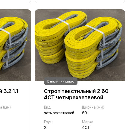
В наличии мало
3.2 1.1
Строп текстильный 2 60
4СТ четырехветвевой
а (мм)
Вид
Ширина (мм)
четырехветвевой
60
Груз.
Марка
2
4СТ