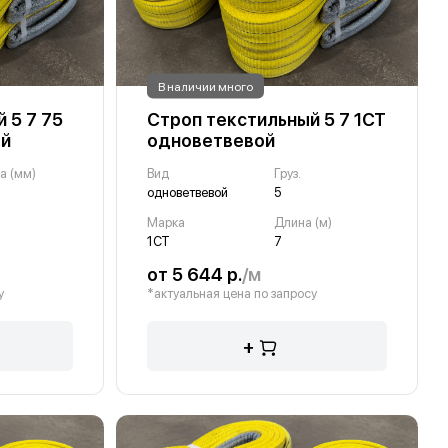
В наличии много
 5 7 75
Строп текстильный 5 7 1СТ
ый
одноветвевой
а (мм)
Вид
Груз.
одноветвевой
5
Марка
Длина (м)
1СТ
7
от 5 644 р.
/м
у
*актуальная цена по запросу
+