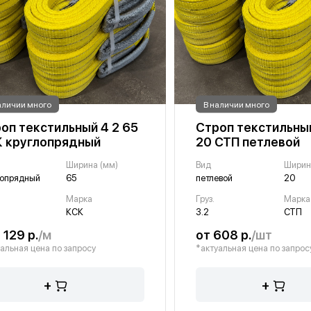
аличии много
В наличии много
оп текстильный 4 2 65
Строп текстильный
 круглопрядный
20 СТП петлевой
Ширина (мм)
Вид
Ширин
лопрядный
65
петлевой
20
Марка
Груз.
Марка
КСК
3.2
СТП
 129 р.
/м
от 608 р.
/шт
альная цена по запросу
*актуальная цена по запрос
+
+