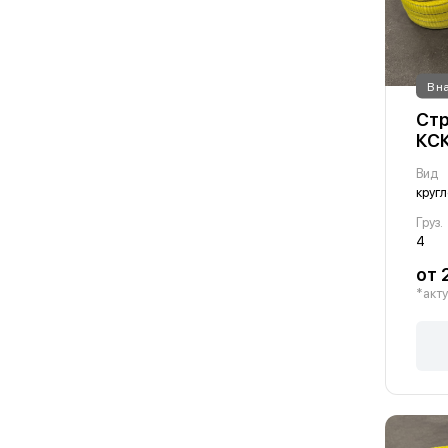
В н
Стр
КСК
Вид
круг
Груз.
4
от 
*акту