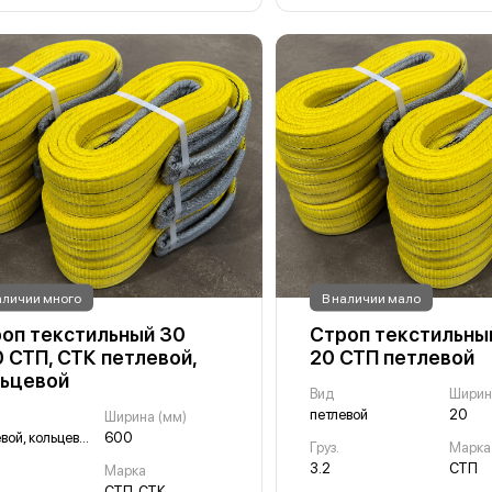
аличии много
В наличии мало
оп текстильный 30
Строп текстильный 
 СТП, СТК петлевой,
20 СТП петлевой
ьцевой
Вид
Ширин
петлевой
20
Ширина (мм)
петлевой, кольцевой
600
Груз.
Марка
3.2
СТП
Марка
СТП, СТК