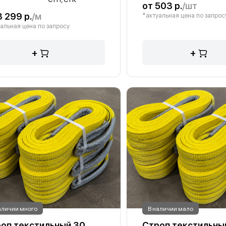
от 503 р.
/шт
3 299 р.
/м
*актуальная цена по запрос
альная цена по запросу
+
+
аличии много
В наличии мало
оп текстильный 30
Строп текстильный