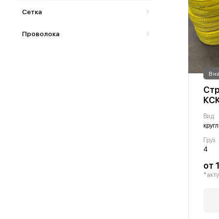
Сетка
Проволока
В н
Стр
КСК
Вид
круг
Груз.
4
от 1
*акту