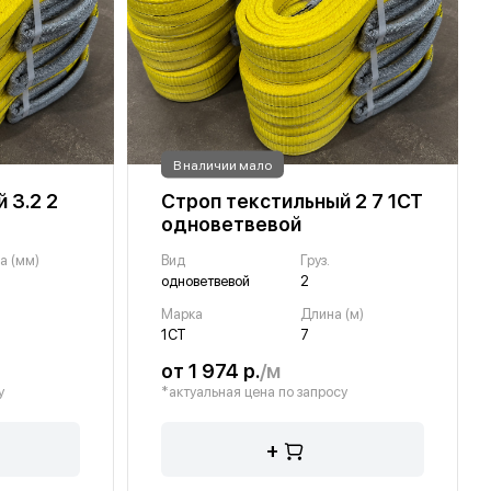
В наличии мало
 3.2 2
Строп текстильный 2 7 1СТ
одноветвевой
а (мм)
Вид
Груз.
одноветвевой
2
Марка
Длина (м)
1СТ
7
от 1 974 р.
/м
у
*актуальная цена по запросу
+