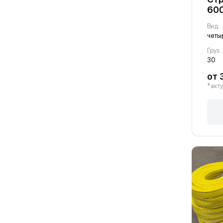
600
Вид
четы
Груз.
30
от 
*акту