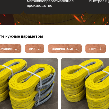
Ф
металлообрабатывающее
быстрее и 
производство
те нужные параметры
олчанию
Вид
Ширина (мм)
Груз.