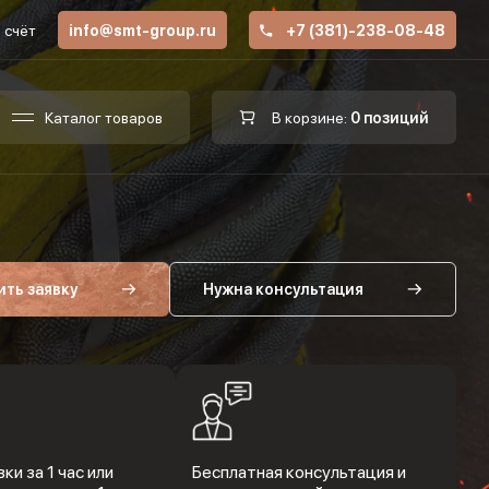
 счёт
info@smt-group.ru
+7 (381)-238-08-48
Каталог товаров
В корзине:
0 позиций
ить заявку
Нужна консультация
ки за 1 час или
Бесплатная консультация и