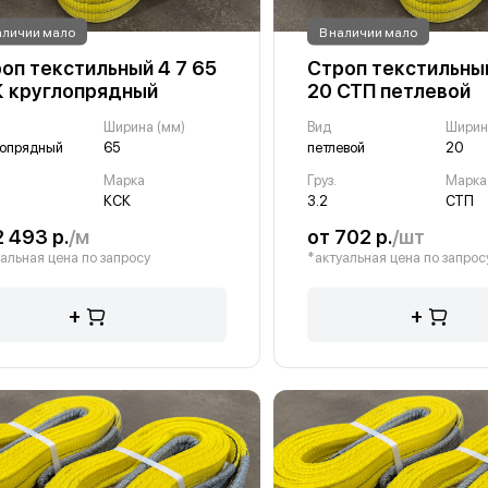
аличии мало
В наличии мало
оп текстильный 4 7 65
Строп текстильный
 круглопрядный
20 СТП петлевой
Ширина (мм)
Вид
Ширин
лопрядный
65
петлевой
20
Марка
Груз.
Марка
КСК
3.2
СТП
2 493 р.
/м
от 702 р.
/шт
альная цена по запросу
*актуальная цена по запрос
+
+