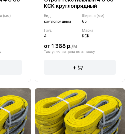
КСК круглопрядный
а (мм)
Вид
Ширина (мм)
круглопрядный
65
Груз.
Марка
4
КСК
от 1 388 р.
/м
у
*актуальная цена по запросу
+