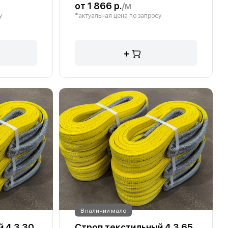
от 1 866 р.
/м
у
*актуальная цена по запросу
+
В наличии мало
 4 3 30
Строп текстильный 4 3 65