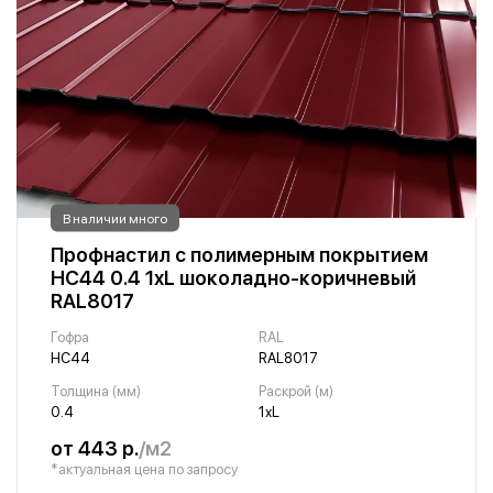
В наличии много
Профнастил с полимерным покрытием
НС44 0.4 1хL шоколадно-коричневый
RAL8017
Гофра
RAL
НС44
RAL8017
Толщина (мм)
Раскрой (м)
0.4
1хL
от 443 р.
/м2
*актуальная цена по запросу