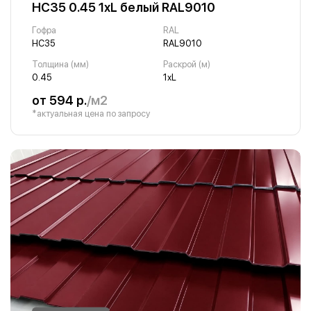
НС35 0.45 1хL белый RAL9010
Гофра
RAL
НС35
RAL9010
Толщина (мм)
Раскрой (м)
0.45
1хL
от 594 р.
/м2
*актуальная цена по запросу