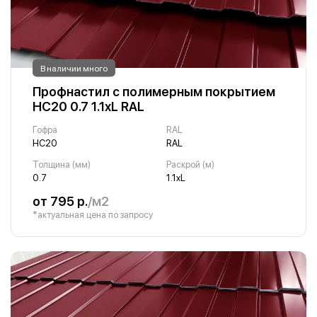
В наличии много
Профнастил с полимерным покрытием
НС20 0.7 1.1хL RAL
Гофра
RAL
НС20
RAL
Толщина (мм)
Раскрой (м)
0.7
1.1хL
от 795 р.
/м2
*актуальная цена по запросу