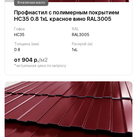
В наличии мало
Профнастил с полимерным покрытием
НС35 0.8 1хL красное вино RAL3005
Гофра
RAL
НС35
RAL3005
Толщина (мм)
Раскрой (м)
0.8
1хL
от 904 р.
/м2
*актуальная цена по запросу