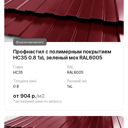
В наличии много
Профнастил с полимерным покрытием
НС35 0.8 1хL зеленый мох RAL6005
Гофра
RAL
НС35
RAL6005
Толщина (мм)
Раскрой (м)
0.8
1хL
от 904 р.
/м2
*актуальная цена по запросу