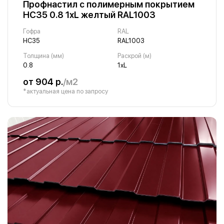
Профнастил с полимерным покрытием
НС35 0.8 1хL желтый RAL1003
Гофра
RAL
НС35
RAL1003
Толщина (мм)
Раскрой (м)
0.8
1хL
от 904 р.
/м2
*актуальная цена по запросу