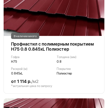
В наличии много
Профнастил с полимерным покрытием
Н75 0.8 0.845хL Полиэстер
Гофра
Толщина (мм)
Н75
0.8
Раскрой (м)
Покрытие
0.845хL
Полиэстер
от 1 114 р.
/м2
*актуальная цена по запросу