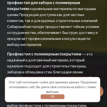
профнастил для забора с полимерным
покрытием
и кровельные материалы по выгодным
ценам. Продукция доступна как для частных
клиентов, так и для крупных строительных компаний.
Сибирский металлург предоставляет гибкие условия
сотрудничества, обеспечивает быструю доставку и
предлагает профессиональные консультации по
выбору материалов.
Профнастил с полимерным покрытием
— это
надёжный и долговечный материал, который
идеально подходит для строительства крыш,
заборов и облицовки стен. Благодаря своим
уникальным характеристикам, он сочетает в себе
Этот сайт использует cookie для хранения данных. Продолжая
прочность, устойчивость к коррозии и эстетическую
использовать сайт, Вы даете свое согласие на работу с этими
привлекательность.
файлами.
ОК
Компания Сибирский металлург предлагает широкий
выбор профнастила с полимерным покрытием,