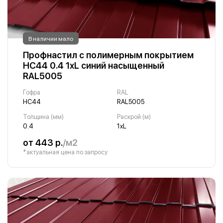
В наличии мало
Профнастил с полимерным покрытием
НС44 0.4 1хL синий насыщенный
RAL5005
Гофра
RAL
НС44
RAL5005
Толщина (мм)
Раскрой (м)
0.4
1хL
от 443 р.
/м2
*актуальная цена по запросу