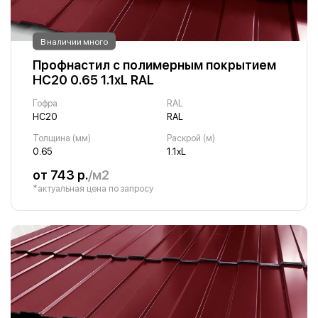
В наличии много
Профнастил с полимерным покрытием
НС20 0.65 1.1хL RAL
Гофра
RAL
НС20
RAL
Толщина (мм)
Раскрой (м)
0.65
1.1хL
от 743 р.
/м2
*актуальная цена по запросу