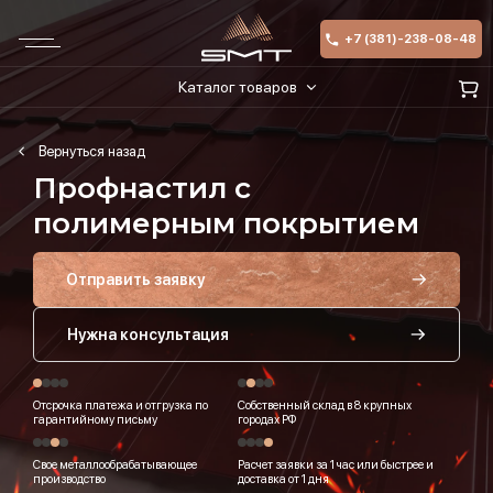
+7 (381)-238-08-48
Каталог товаров
Профнастил с
полимерным покрытием
Отправить заявку
Нужна консультация
Отсрочка платежа и отгрузка по
Собственный склад в 8 крупных
гарантийному письму
городах РФ
Свое металлообрабатывающее
Расчет заявки за 1 час или быстрее и
производство
доставка от 1 дня